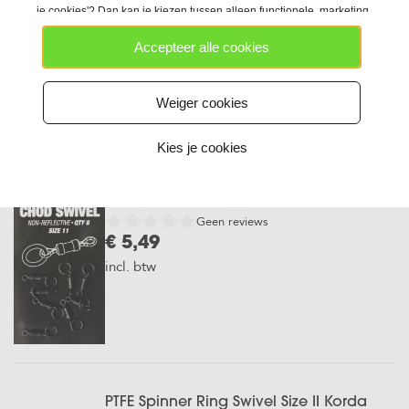
incl. btw
je cookies'? Dan kan je kiezen tussen alleen functionele, marketing
en/of analytische cookies en gebruiken we technieken die daarop
Accepteer alle cookies
lijken.
QC Chod Swivel Pole Position
Geen reviews
Weiger cookies
€ 5,99
incl. btw
Kies je cookies
Chod Swivels Korda
Geen reviews
€ 5,49
incl. btw
PTFE Spinner Ring Swivel Size II Korda